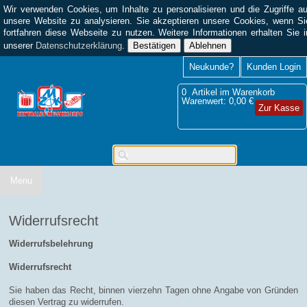
Wir verwenden Cookies, um Inhalte zu personalisieren und die Zugriffe au
unsere Website zu analysieren. Sie akzeptieren unsere Cookies, wenn Si
fortfahren diese Webseite zu nutzen. Weitere Informationen erhalten Sie i
unserer
Datenschutzerklärung
.
Bestätigen
Ablehnen
Neukunde?
Kunden Login
0
Artikel im Warenkorb
Warenwert:
0,00 €
Zur Kasse
Menu
Widerrufsrecht
Widerrufsbelehrung
Widerrufsrecht
Sie haben das Recht, binnen vierzehn Tagen ohne Angabe von Gründen
diesen Vertrag zu widerrufen.